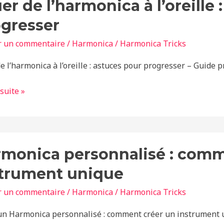
er de l’harmonica à l’oreille 
onica
gresser
r un commentaire
/
Harmonica
/
Harmonica Tricks
e
de l’harmonica à l’oreille : astuces pour progresser – Guide
s
 suite »
sser
nica
monica personnalisé : comm
nalisé
strument unique
nt
r un commentaire
/
Harmonica
/
Harmonica Tricks
un Harmonica personnalisé : comment créer un instrument u
ment