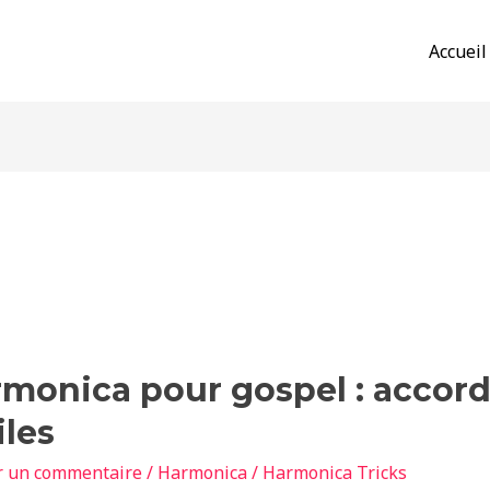
Accueil
nica
monica pour gospel : accord
iles
r un commentaire
/
Harmonica
/
Harmonica Tricks
s