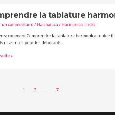
endre
prendre la tablature harmoni
ure
r un commentaire
/
Harmonica
/
Harmonica Tricks
nica
rez comment Comprendre la tablature harmonica : guide illu
ls et astuces pour les débutants.
é
 suite »
1
2
…
7