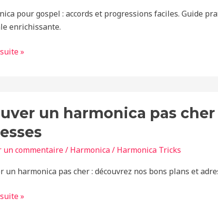
ica pour gospel : accords et progressions faciles. Guide p
ssions
le enrichissante.
 suite »
r
uver un harmonica pas cher 
nica
esses
r un commentaire
/
Harmonica
/
Harmonica Tricks
r un harmonica pas cher : découvrez nos bons plans et adre
 suite »
es