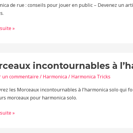
ls
ica de rue : conseils pour jouer en public – Devenez un arti
s.
 suite »
aux
ceaux incontournables à l’h
ournables
r un commentaire
/
Harmonica
/
Harmonica Tricks
onica
rez les Morceaux incontournables à l’harmonica solo qui fo
urs morceaux pour harmonica solo.
 suite »