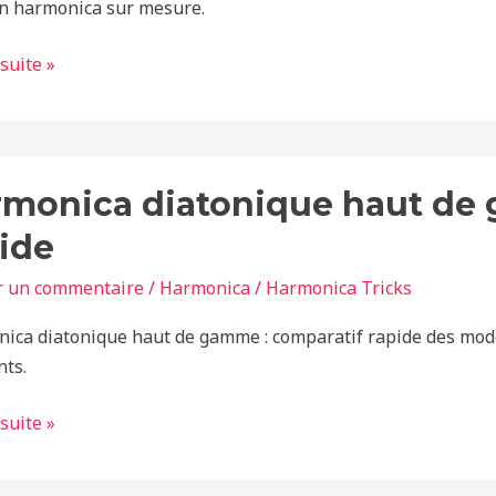
n harmonica sur mesure.
 suite »
nica
monica diatonique haut de 
ique
ide
r un commentaire
/
Harmonica
/
Harmonica Tricks
e
ica diatonique haut de gamme : comparatif rapide des mod
atif
nts.
 suite »