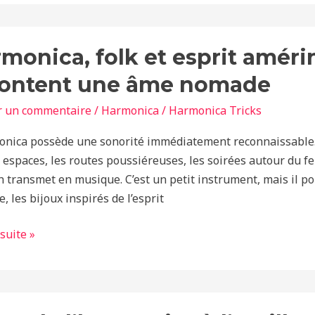
ica,
monica, folk et esprit amérin
content une âme nomade
r un commentaire
/
Harmonica
/
Harmonica Tricks
dien
onica possède une sonorité immédiatement reconnaissable. 
espaces, les routes poussiéreuses, les soirées autour du feu,
on transmet en musique. C’est un petit instrument, mais il 
 les bijoux inspirés de l’esprit
ent
 suite »
e