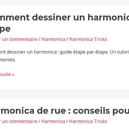
nt
ment dessiner un harmonica
er
ape
nica
r un commentaire
/
Harmonica
/
Harmonica Tricks
t dessiner un harmonica : guide étape par étape. Un tutorie
mentés.
 suite »
nica
monica de rue : conseils pou
r un commentaire
/
Harmonica
/
Harmonica Tricks