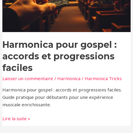
progressions
faciles
Harmonica pour gospel :
accords et progressions
faciles
Laisser un commentaire
/
Harmonica
/
Harmonica Tricks
Harmonica pour gospel : accords et progressions faciles.
Guide pratique pour débutants pour une expérience
musicale enrichissante.
Lire la suite »