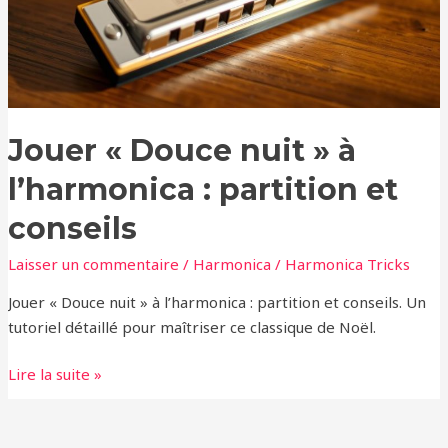
l’harmonica
:
partition
et
conseils
Jouer « Douce nuit » à
l’harmonica : partition et
conseils
Laisser un commentaire
/
Harmonica
/
Harmonica Tricks
Jouer « Douce nuit » à l’harmonica : partition et conseils. Un
tutoriel détaillé pour maîtriser ce classique de Noël.
Lire la suite »