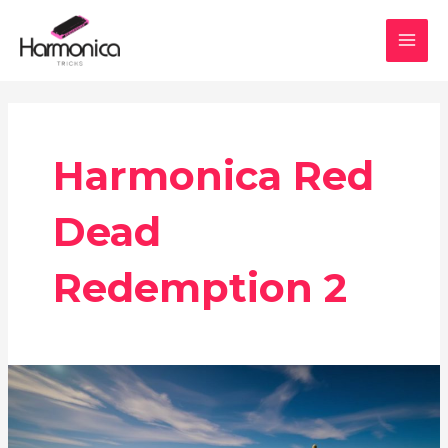
Aller
MAI
au
MEN
contenu
Harmonica Red
Dead
Redemption 2
Harmonica
RDR2
: