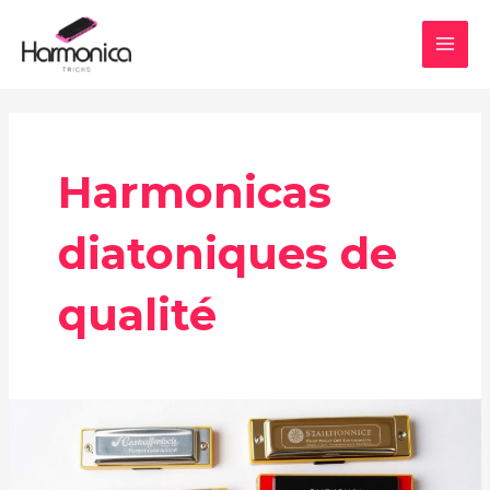
Aller
MAI
au
MEN
contenu
Harmonicas
diatoniques de
qualité
Les
meilleures
marques