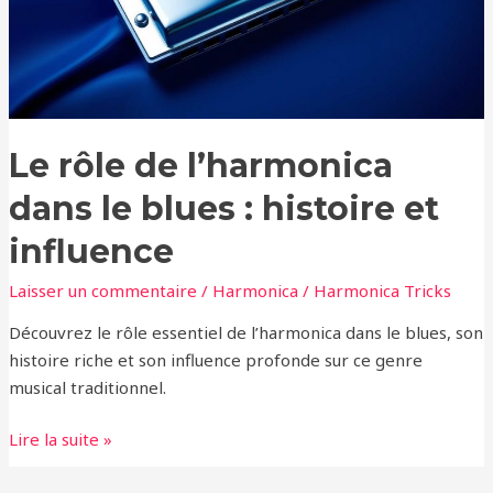
blues
:
histoire
et
influence
Le rôle de l’harmonica
dans le blues : histoire et
influence
Laisser un commentaire
/
Harmonica
/
Harmonica Tricks
Découvrez le rôle essentiel de l’harmonica dans le blues, son
histoire riche et son influence profonde sur ce genre
musical traditionnel.
Lire la suite »