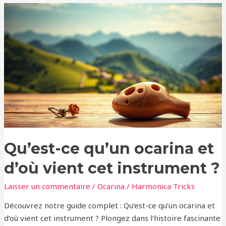
Qu’est-
ce
qu’un
ocarina
et
d’où
vient
cet
instrument
?
Qu’est-ce qu’un ocarina et
d’où vient cet instrument ?
Laisser un commentaire
/
Ocarina
/
Harmonica Tricks
Découvrez notre guide complet : Qu’est-ce qu’un ocarina et
d’où vient cet instrument ? Plongez dans l’histoire fascinante