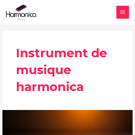
Aller
MAI
au
MEN
contenu
Instrument de
musique
harmonica
Pourquoi
investir
dans