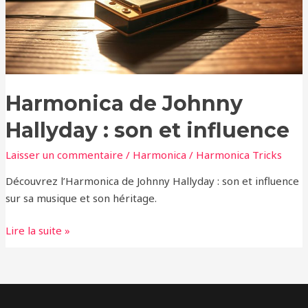
et
influence
Harmonica de Johnny
Hallyday : son et influence
Laisser un commentaire
/
Harmonica
/
Harmonica Tricks
Découvrez l’Harmonica de Johnny Hallyday : son et influence
sur sa musique et son héritage.
Lire la suite »