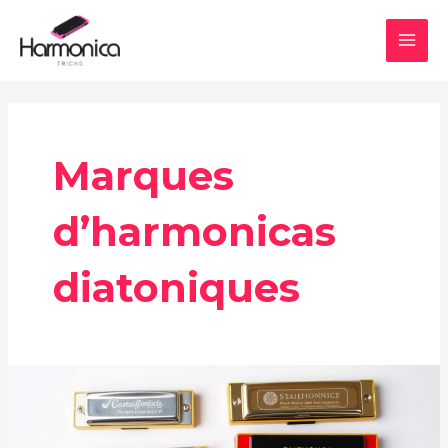
Aller
MAI
au
MEN
contenu
Marques
d’harmonicas
diatoniques
Les
meilleures
marques