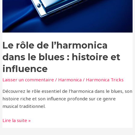
blues
:
histoire
et
influence
Le rôle de l’harmonica
dans le blues : histoire et
influence
Laisser un commentaire
/
Harmonica
/
Harmonica Tricks
Découvrez le rôle essentiel de l’harmonica dans le blues, son
histoire riche et son influence profonde sur ce genre
musical traditionnel.
Lire la suite »