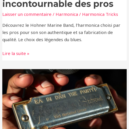
incontournable des pros
Laisser un commentaire
/
Harmonica
/
Harmonica Tricks
Découvrez le Hohner Marine Band, l’harmonica choisi par
les pros pour son son authentique et sa fabrication de
qualité. Le choix des légendes du blues.
Lire la suite »
Les
secrets
du
son
unique
de
l’harmonica
blues