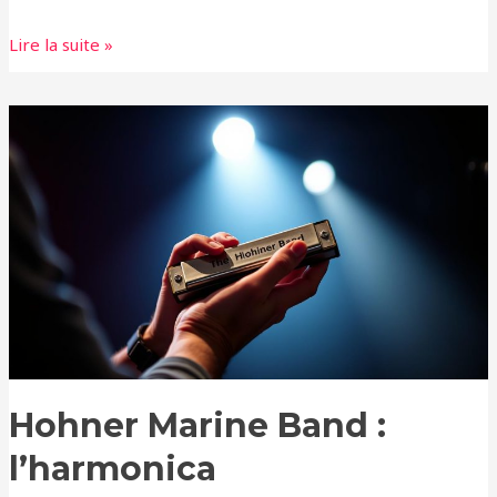
Lire la suite »
Hohner
Marine
Band
:
l’harmonica
incontournable
des
pros
Hohner Marine Band :
l’harmonica