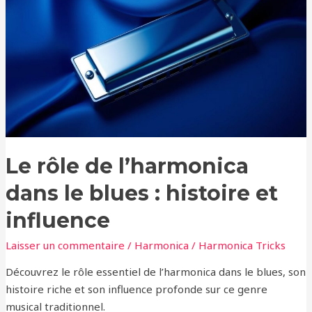
de
l’harmonica
dans
le
blues
:
histoire
et
influence
Le rôle de l’harmonica
dans le blues : histoire et
influence
Laisser un commentaire
/
Harmonica
/
Harmonica Tricks
Découvrez le rôle essentiel de l’harmonica dans le blues, son
histoire riche et son influence profonde sur ce genre
musical traditionnel.