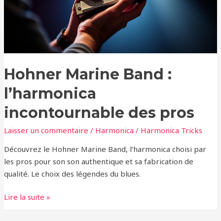
des
pros
Hohner Marine Band :
l’harmonica
incontournable des pros
Laisser un commentaire
/
Harmonica
/
Harmonica Tricks
Découvrez le Hohner Marine Band, l’harmonica choisi par
les pros pour son son authentique et sa fabrication de
qualité. Le choix des légendes du blues.
Lire la suite »