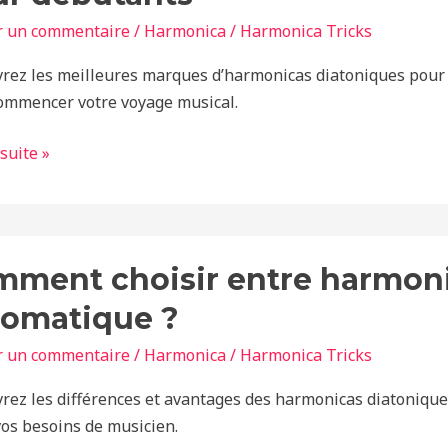
onicas
r un commentaire
/
Harmonica
/
Harmonica Tricks
iques
rez les meilleures marques d’harmonicas diatoniques pour d
nts
ommencer votre voyage musical.
 suite »
nt
ment choisir entre harmoni
romatique ?
nica
r un commentaire
/
Harmonica
/
Harmonica Tricks
ique
rez les différences et avantages des harmonicas diatonique 
tique
vos besoins de musicien.