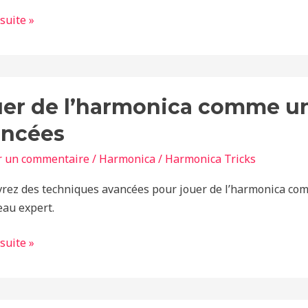
 suite »
er de l’harmonica comme un
onica
ancées
r un commentaire
/
Harmonica
/
Harmonica Tricks
rez des techniques avancées pour jouer de l’harmonica com
eau expert.
ques
es
 suite »