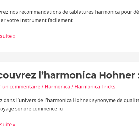
rez nos recommandations de tablatures harmonica pour débu
mandations
ser votre instrument facilement.
 suite »
rez
ouvrez l’harmonica Hohner : 
onica
r
r un commentaire
/
Harmonica
/
Harmonica Tricks
z dans l’univers de l’harmonica Hohner, synonyme de qualité 
voyage sonore commence ici.
on
 suite »