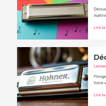
nos
Découv
recom
maîtri
Lire la
Découv
Déc
l’harm
Hohne
Laisse
:
qualité
Plonge
et
Votre 
traditi
Lire la