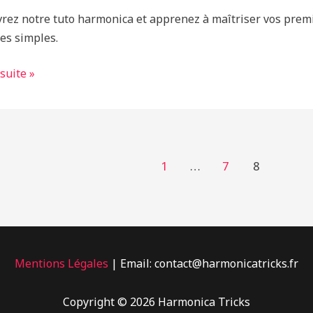
res
rez notre tuto harmonica et apprenez à maîtriser vos prem
ces simples.
es
 suite »
es
1
…
7
8
Mentions Légales
| Email: contact@harmonicatricks.fr
Copyright © 2026 Harmonica Tricks