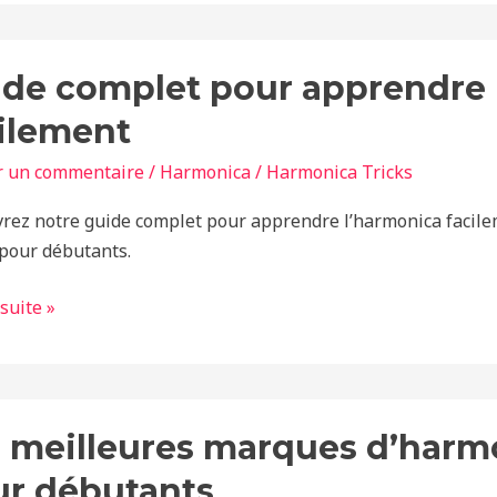
de complet pour apprendre 
t
ilement
ndre
r un commentaire
/
Harmonica
/
Harmonica Tricks
onica
ment
rez notre guide complet pour apprendre l’harmonica facilem
 pour débutants.
 suite »
 meilleures marques d’harm
ures
es
ur débutants