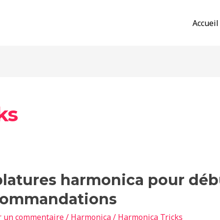
Accueil
ks
ures
latures harmonica pour débu
nica
commandations
nts
r un commentaire
/
Harmonica
/
Harmonica Tricks