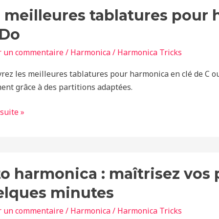
 meilleures tablatures pour 
ures
ures
 Do
r un commentaire
/
Harmonica
/
Harmonica Tricks
nica
rez les meilleures tablatures pour harmonica en clé de C o
ment grâce à des partitions adaptées.
 suite »
o harmonica : maîtrisez vos
nica
elques minutes
sez
r un commentaire
/
Harmonica
/
Harmonica Tricks