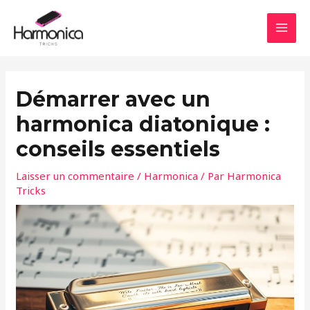
Aller
Navigation
MAI
au
des
MEN
contenu
articles
Démarrer avec un
harmonica diatonique :
conseils essentiels
Laisser un commentaire
/
Harmonica
/ Par
Harmonica
Tricks