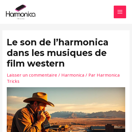
Aller
Navigation
MAI
au
des
MEN
contenu
articles
Le son de l’harmonica
dans les musiques de
film western
Laisser un commentaire
/
Harmonica
/ Par
Harmonica
Tricks