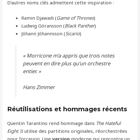
D’autres noms clés admettent cette inspiration :
Ramin Djawadi (
Game of Thrones
)
Ludwig Göransson (
Black Panther
)
Jóhann Jóhannsson (
Sicario
)
« Morricone m’a appris que trois notes
peuvent en dire plus qu’un orchestre
entier. »
Hans Zimmer
Réutilisations et hommages récents
Quentin Tarantino rend hommage dans
The Hateful
Eight
. Il utilise des partitions originales, réorchestrées
pour l’occasion. Une
version
moderne qui rencontre un