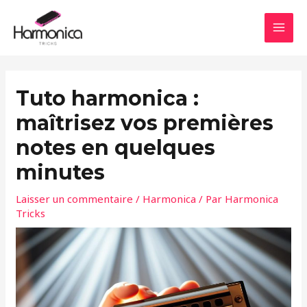
Aller
Navigation
MAI
au
des
MEN
contenu
articles
Tuto harmonica :
maîtrisez vos premières
notes en quelques
minutes
Laisser un commentaire
/
Harmonica
/ Par
Harmonica
Tricks